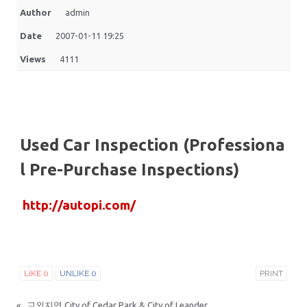
Author
admin
Date
2007-01-11 19:25
Views
4111
.
Used Car Inspection (Professiona
l Pre-Purchase Inspections)
http://autopi.com/
.
LIKE
0
UNLIKE
0
PRINT
«
교외지역 City of Cedar Park & City of Leander