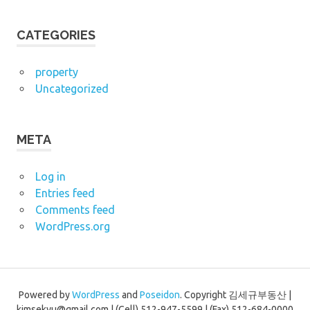
CATEGORIES
property
Uncategorized
META
Log in
Entries feed
Comments feed
WordPress.org
Powered by
WordPress
and
Poseidon
.
Copyright 김세규부동산 |
kimsekyu@gmail.com | (Cell) 512-947-5599 | (Fax) 512-684-0000