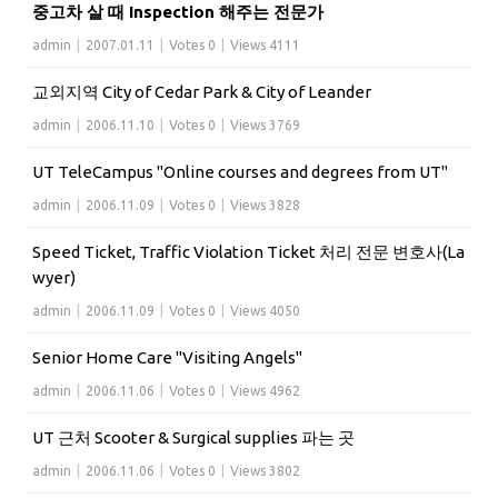
중고차 살 때 Inspection 해주는 전문가
admin
|
2007.01.11
|
Votes 0
|
Views 4111
교외지역 City of Cedar Park & City of Leander
admin
|
2006.11.10
|
Votes 0
|
Views 3769
UT TeleCampus "Online courses and degrees from UT"
admin
|
2006.11.09
|
Votes 0
|
Views 3828
Speed Ticket, Traffic Violation Ticket 처리 전문 변호사(La
wyer)
admin
|
2006.11.09
|
Votes 0
|
Views 4050
Senior Home Care "Visiting Angels"
admin
|
2006.11.06
|
Votes 0
|
Views 4962
UT 근처 Scooter & Surgical supplies 파는 곳
admin
|
2006.11.06
|
Votes 0
|
Views 3802