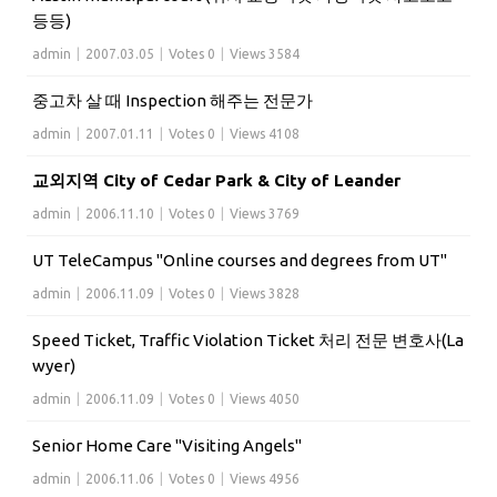
등등)
admin
|
2007.03.05
|
Votes 0
|
Views 3584
중고차 살 때 Inspection 해주는 전문가
admin
|
2007.01.11
|
Votes 0
|
Views 4108
교외지역 City of Cedar Park & City of Leander
admin
|
2006.11.10
|
Votes 0
|
Views 3769
UT TeleCampus "Online courses and degrees from UT"
admin
|
2006.11.09
|
Votes 0
|
Views 3828
Speed Ticket, Traffic Violation Ticket 처리 전문 변호사(La
wyer)
admin
|
2006.11.09
|
Votes 0
|
Views 4050
Senior Home Care "Visiting Angels"
admin
|
2006.11.06
|
Votes 0
|
Views 4956