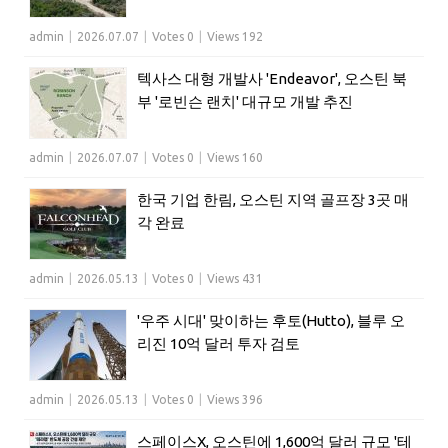
admin
|
2026.07.07
|
Votes 0
|
Views 192
텍사스 대형 개발사 'Endeavor', 오스틴 북
부 '로빈슨 랜치' 대규모 개발 추진
admin
|
2026.07.07
|
Votes 0
|
Views 160
한국 기업 한림, 오스틴 지역 골프장 3곳 매
각 완료
admin
|
2026.05.13
|
Votes 0
|
Views 431
'우주 시대' 맞이하는 후토(Hutto), 블루 오
리진 10억 달러 투자 검토
admin
|
2026.05.13
|
Votes 0
|
Views 396
스페이스X, 오스틴에 1,600억 달러 규모 '테