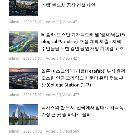
라팹' 반도체 공장 건설 제안
admin
|
2026.05.07
|
Votes 0
|
Views 471
테슬라, 오스틴 기가팩토리 옆 '생태 낙원(Ec
ological Paradise)' 조성 계획 제출 - 지역
주민들을 위한 강변 공원 개방 기대감 고조
admin
|
2026.05.07
|
Votes 0
|
Views 427
일론 머스크의 ‘테라팹(Terafab)’ 부지 윤곽:
오스틴 인근 그라임스 카운티 유력 후보 부
상 (College Station 인근)
admin
|
2026.05.07
|
Votes 0
|
Views 477
텍사스의 한 도시, 전국에서 임대료 하락폭
가장 큰 곳 중 하나로 꼽혀
admin
|
2026.04.02
|
Votes 0
|
Views 569