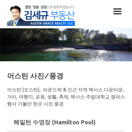
Skip
to
content
어스틴 사진/풍경
어스틴 (오스틴), 라운드락 & 인근 지역 텍사스 다운타운,
거리, 여행지, 공원, 생활, 축제, 텍사스 주립대학교 캠퍼스
행사 가볼만 한곳 사진 풍경
해밀턴 수영장 (Hamilton Pool)