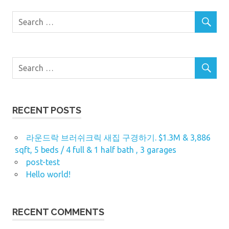
RECENT POSTS
라운드락 브러쉬크릭 새집 구경하기. $1.3M & 3,886
sqft, 5 beds / 4 full & 1 half bath , 3 garages
post-test
Hello world!
RECENT COMMENTS