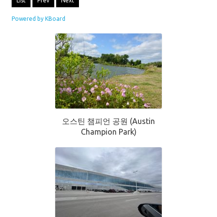
List
Prev
Next
Powered by KBoard
오스틴 챔피언 공원 (Austin
Champion Park)