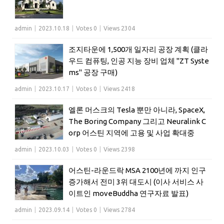
admin
|
2023.10.18
|
Votes 0
|
Views 2304
조지타운에 1,500개 일자리 공장 계획 (클라
우드 컴퓨팅, 인공 지능 장비 업체 "ZT Syste
ms" 공장 구매)
admin
|
2023.10.17
|
Votes 0
|
Views 2418
엘론 머스크의 Tesla 뿐만 아니라, SpaceX,
The Boring Company 그리고 Neuralink C
orp 어스틴 지역에 고용 및 사업 확대중
admin
|
2023.10.03
|
Votes 0
|
Views 2398
어스틴-라운드락 MSA 2100년에 까지 인구
증가해서 전미 3위 대도시 (이사 서비스 사
이트인 moveBuddha 연구자료 발표)
admin
|
2023.09.14
|
Votes 0
|
Views 2784