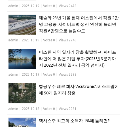
admin
|
2023.12.19
|
Votes 0
|
Views 2478
테슬라 23년 가을 현재 어스틴에서 직원 2만
명 고용중. 사이버트럭 생산 완전히 늘리면
직원 6만명으로 늘릴수도
admin
|
2023.10.19
|
Votes 0
|
Views 2749
어스틴 지역 일자리 창출 활발해져. 파이프
라인에 더 많은 기업 투자 (2023년 3분기까
지 2022년 전체 일자리 공약 넘어서)
admin
|
2023.10.19
|
Votes 0
|
Views 2298
항공우주 테크 회사 'Acutronic', 베스트랍에
에 50개 일자리 창출
admin
|
2023.10.18
|
Votes 0
|
Views 2281
텍사스주 최고의 소득자 1%에 들려면?