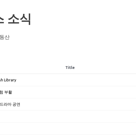
 소식
부동산
Title
sh Library
험 부활
 드라마 공연