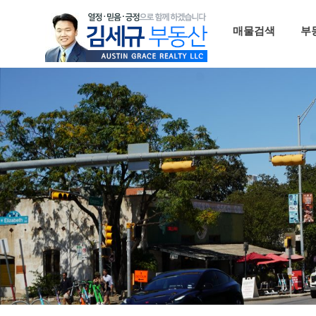
Skip
to
매물검색
부
content