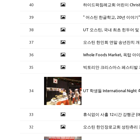
40
하이드팍침례교회 어린이 Christams
39
" 어스틴 한글학교, 20년 이야기
38
UT 오스틴, 국내 최초 힌두어
37
오스틴 한인회 연말 송년잔치 개최 
36
Whole Foods Market, 옥탑
35
빅토리안 크리스마스 페스티발 
34
UT 학생들 International Ni
33
휴식없이 사흘 12시간 강행군 (
32
오스틴 한인장로교회 성탄츄리 