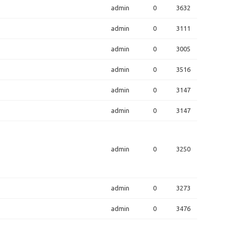
admin
0
3632
admin
0
3111
admin
0
3005
admin
0
3516
admin
0
3147
admin
0
3147
admin
0
3250
admin
0
3273
admin
0
3476