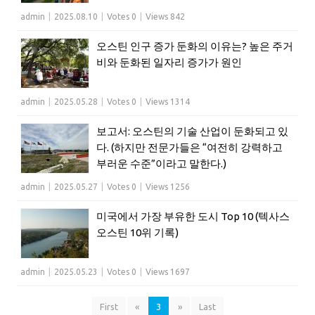
admin
|
2025.08.10
|
Votes 0
|
Views 842
오스틴 인구 증가 둔화의 이유는? 높은 주거
비와 둔화된 일자리 증가가 원인
admin
|
2025.05.28
|
Votes 0
|
Views 1314
보고서: 오스틴의 기술 산업이 둔화되고 있
다. (하지만 전문가들은 “여전히 강력하고
부러운 수준”이라고 말한다.)
admin
|
2025.05.27
|
Votes 0
|
Views 1256
미국에서 가장 부유한 도시 Top 10 (텍사스
오스틴 10위 기록)
admin
|
2025.05.23
|
Votes 0
|
Views 1697
First
«
3
»
Last