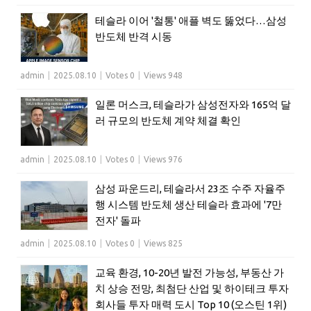
테슬라 이어 '철통' 애플 벽도 뚫었다…삼성
반도체 반격 시동
admin
|
2025.08.10
|
Votes 0
|
Views 948
일론 머스크, 테슬라가 삼성전자와 165억 달
러 규모의 반도체 계약 체결 확인
admin
|
2025.08.10
|
Votes 0
|
Views 976
삼성 파운드리, 테슬라서 23조 수주 자율주
행 시스템 반도체 생산 테슬라 효과에 '7만
전자' 돌파
admin
|
2025.08.10
|
Votes 0
|
Views 825
교육 환경, 10-20년 발전 가능성, 부동산 가
치 상승 전망, 최첨단 산업 및 하이테크 투자
회사들 투자 매력 도시 Top 10 (오스틴 1위)