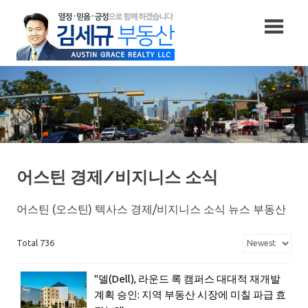
Skip
to
content
어스틴 경제/비지니스 소식
어스틴 (오스틴) 텍사스 경제/비지니스 소식 뉴스 부동산
Total 736
"델(Dell), 라운드 록 캠퍼스 대대적 재개발
계획 승인: 지역 부동산 시장에 미칠 파급 효