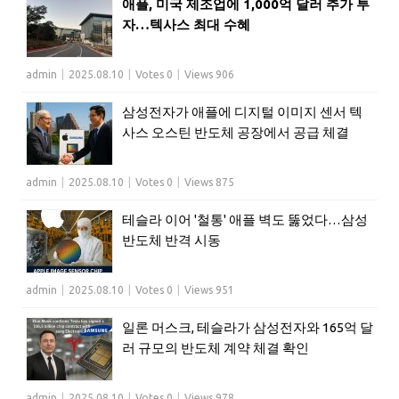
애플, 미국 제조업에 1,000억 달러 추가 투
자…텍사스 최대 수혜
admin
|
2025.08.10
|
Votes 0
|
Views 906
삼성전자가 애플에 디지털 이미지 센서 텍
사스 오스틴 반도체 공장에서 공급 체결
admin
|
2025.08.10
|
Votes 0
|
Views 875
테슬라 이어 '철통' 애플 벽도 뚫었다…삼성
반도체 반격 시동
admin
|
2025.08.10
|
Votes 0
|
Views 951
일론 머스크, 테슬라가 삼성전자와 165억 달
러 규모의 반도체 계약 체결 확인
admin
|
2025.08.10
|
Votes 0
|
Views 978