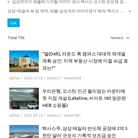
«
삼성전자가 애플에 디지털 이미지 센서 텍사스 오스틴 반도체 공장에서 공급 체결
삼성–테슬라 AI 칩 계약, 애플-삼성과의 이미지센서 계약, 텍사스 오스틴·테일러의 향후 10–20년 경제 전망
»
List
Total 736
"델(Dell), 라운드 록 캠퍼스 대대적 재개발
계획 승인: 지역 부동산 시장에 미칠 파급 효
과는?"
admin
|
2025.10.16
|
Votes 0
|
Views 844
우리은행, 오스틴 인근 윌리엄슨 카운티에
첫 지점 개설 (Lakeline, H 마트 183 맞은편
HEB 쇼핑몰)
admin
|
2025.09.24
|
Votes 0
|
Views 961
텍사스주, 삼성 테일러 반도체 공장에 2억 5
천만 달러 규모의 기록적 보조금 승인