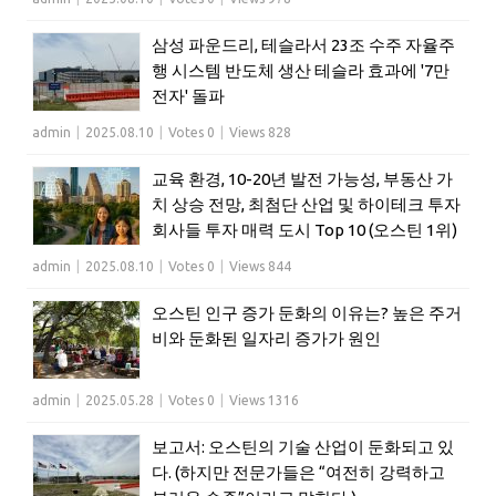
삼성 파운드리, 테슬라서 23조 수주 자율주
행 시스템 반도체 생산 테슬라 효과에 '7만
전자' 돌파
admin
|
2025.08.10
|
Votes 0
|
Views 828
교육 환경, 10-20년 발전 가능성, 부동산 가
치 상승 전망, 최첨단 산업 및 하이테크 투자
회사들 투자 매력 도시 Top 10 (오스틴 1위)
admin
|
2025.08.10
|
Votes 0
|
Views 844
오스틴 인구 증가 둔화의 이유는? 높은 주거
비와 둔화된 일자리 증가가 원인
admin
|
2025.05.28
|
Votes 0
|
Views 1316
보고서: 오스틴의 기술 산업이 둔화되고 있
다. (하지만 전문가들은 “여전히 강력하고