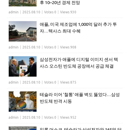
후 10–20년 경제 전망
admin
|
2025.08.10
|
Votes 0
|
Views 930
애플, 미국 제조업에 1,000억 달러 추가 투
자…텍사스 최대 수혜
admin
|
2025.08.10
|
Votes 0
|
Views 908
삼성전자가 애플에 디지털 이미지 센서 텍
사스 오스틴 반도체 공장에서 공급 체결
admin
|
2025.08.10
|
Votes 0
|
Views 875
테슬라 이어 '철통' 애플 벽도 뚫었다…삼성
반도체 반격 시동
admin
|
2025.08.10
|
Votes 0
|
Views 952
일론 머스크, 테슬라가 삼성전자와 165억 달