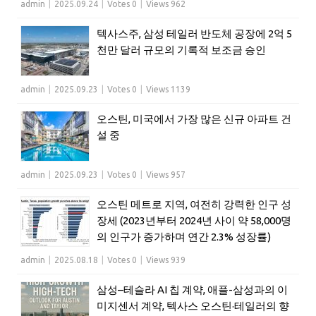
admin
|
2025.09.24
|
Votes 0
|
Views 962
텍사스주, 삼성 테일러 반도체 공장에 2억 5
천만 달러 규모의 기록적 보조금 승인
admin
|
2025.09.23
|
Votes 0
|
Views 1139
오스틴, 미국에서 가장 많은 신규 아파트 건
설 중
admin
|
2025.09.23
|
Votes 0
|
Views 957
오스틴 메트로 지역, 여전히 강력한 인구 성
장세 (2023년부터 2024년 사이 약 58,000명
의 인구가 증가하며 연간 2.3% 성장률)
admin
|
2025.08.18
|
Votes 0
|
Views 939
삼성–테슬라 AI 칩 계약, 애플-삼성과의 이
미지센서 계약, 텍사스 오스틴·테일러의 향