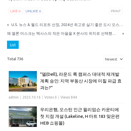
LIKE
0
UNLIKE
0
PRINT
«
U.S. 뉴스 & 월드 리포트 선정, 2024년 최고로 살기 좋은 도시 오스틴 9위 기록
왜 엘론 머스크는 텍사스의 작은 마을을 X 본사의 위치로 선택했을까?
»
List
Total 736
"델(Dell), 라운드 록 캠퍼스 대대적 재개발
계획 승인: 지역 부동산 시장에 미칠 파급 효
과는?"
admin
|
2025.10.16
|
Votes 0
|
Views 844
우리은행, 오스틴 인근 윌리엄슨 카운티에
첫 지점 개설 (Lakeline, H 마트 183 맞은편
HEB 쇼핑몰)