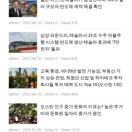
러 규모의 반도체 계약 체결 확인
admin
|
2025.08.10
|
Votes 0
|
Views 978
삼성 파운드리, 테슬라서 23조 수주 자율주
행 시스템 반도체 생산 테슬라 효과에 '7만
전자' 돌파
admin
|
2025.08.10
|
Votes 0
|
Views 828
교육 환경, 10-20년 발전 가능성, 부동산 가
치 상승 전망, 최첨단 산업 및 하이테크 투자
회사들 투자 매력 도시 Top 10 (오스틴 1위)
admin
|
2025.08.10
|
Votes 0
|
Views 844
오스틴 인구 증가 둔화의 이유는? 높은 주거
비와 둔화된 일자리 증가가 원인
admin
|
2025.05.28
|
Votes 0
|
Views 1316